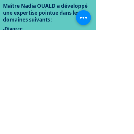
Maître Nadia OUALD a développé
une expertise pointue dans les
domaines suivants :
-Divorce
-Droit des personnes et de la famille
(garde d’enfants, pension
alimentaire…)
-Droit des victimes et du dommage
corporel (accidents, agression…)
-Droit pénal (composition pénale,
tribunal correctionnel,comparution
immédiate...)
-Droit du travail et de la sécurité
sociale (Conseil des prud’hommes,
TASS)
Le Cabinet interviendra avec
rigueur et compétence afin que la
victime puisse faire valoir ses
droits et obtenir la meilleure