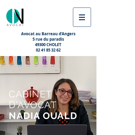
Avocat au Barreau d'Angers
5 rue du paradis
49300 CHOLET
02 41 85 32 62
CABINET
D'AVOCAT
NADIA
OUALD